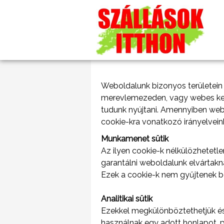
Weboldalunk bizonyos területein s
merevlemezeden, vagy webes ker
tudunk nyújtani. Amennyiben web
cookie-kra vonatkozó irányelvein
Munkamenet sütik
Az ilyen cookie-k nélkülözhetet
garantálni weboldalunk elvártak
Ezek a cookie-k nem gyűjtenek b
Analitikai sütik
Ezekkel megkülönböztethetjük és 
használnak egy adott honlapot, p