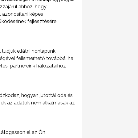
zzájárul ahhoz, hogy
 azonosítani képes
működésének fejlesztésére
tudjuk ellátni honlapunk
tségével felismerhető továbbá, ha
ési partnereink hálózataihoz
rtózkodsz, hogyan jutottál oda és
 ezek az adatok nem alkalmasak az
 látogasson el az Ön