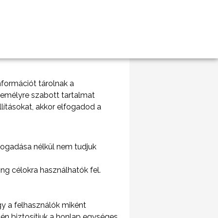
nformációt tárolnak a
emélyre szabott tartalmat
ításokat, akkor elfogadod a
fogadása nélkül nem tudjuk
g célokra használhatók fel.
gy a felhasználók miként
vén biztosítjuk a honlap egységes