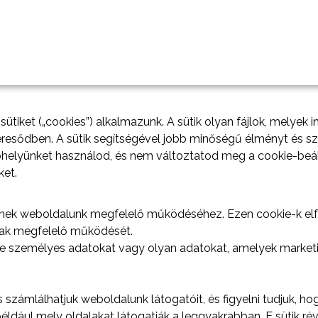
ütiket („cookies”) alkalmazunk. A sütik olyan fájlok, melyek i
esődben. A sütik segítségével jobb minőségű élményt és sz
helyünket használod, és nem változtatod meg a cookie-beáll
ket.
lenek weboldalunk megfelelő működéséhez. Ezen cookie-k el
nak megfelelő működését.
e személyes adatokat vagy olyan adatokat, amelyek marketin
számlálhatjuk weboldalunk látogatóit, és figyelni tudjuk, ho
éldául mely oldalakat látogatják a leggyakrabban. E sütik ré