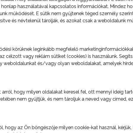
a honlap használatával kapcsolatos információkat. Mindez ho
unk működését. E sütik nem gyűjtenek téged személy szerint
sítve és névtelenül tárolják, és azokat csak a weboldalunk 
dési körüknek leginkább megfelelő marketinginformációkkal 
az célzott vagy reklám sütiket (cookies) is használunk. Segí
y weboldalunkat és/vagy olyan weboldalakat, amelyek hirdet
 arról, hogy milyen oldalakat keresel fel, ott mennyi ideig ta
keretében nem gyűjtjük, és nem tároljuk a neved vagy címed,
l, hogy az Ön böngészője milyen cookie-kat használ, kérjük,