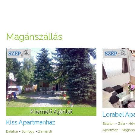
Magánszállás
Kiemelt Ajánlat
Lorabel Ap
Kiss Apartmanház
Balaton
-
Zala
-
Hév
Apartman
-
Magánsz
Balaton
-
Somogy
-
Zamárdi