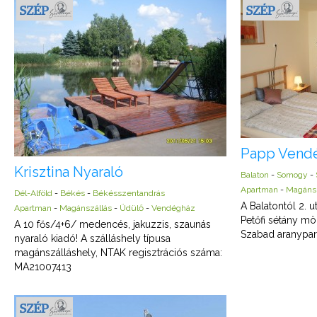
Papp Vendé
Krisztina Nyaraló
Balaton
-
Somogy
-
Apartman
-
Magánsz
Dél-Alföld
-
Békés
-
Békésszentandrás
A Balatontól 2. 
Apartman
-
Magánszállás
-
Üdülő
-
Vendégház
Petőfi sétány mö
A 10 fős/4+6/ medencés, jakuzzis, szaunás
Szabad aranypart
nyaraló kiadó! A szálláshely típusa
magánszálláshely, NTAK regisztrációs száma:
MA21007413