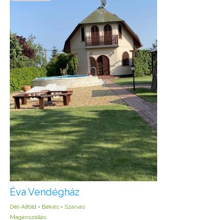
Éva Vendégház
Dél-Alföld
-
Békés
-
Szarvas
Magánszállás