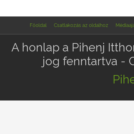
Főoldal
Csatlakozás az oldalhoz
Médiaaj
A honlap a Pihenj Itth
jog fenntartva -
Pihe