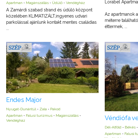
Lorabel Apartma
Apartman
-
Magánszállás
-
Üdülő
-
Vendégház
A Zamárdi szabad strand és üdülő központ
Az apartmanok a 
közelében KLIMATIZÁLT,ingyenes udvari
méterre találhat
parkolással ajánlunk kontakt mentes családias
éttermek, ...
...
Endes Major
Nyugat-Dunántúl
-
Zala
-
Pakod
Apartman
-
Falusi turizmus
-
Magánszállás
-
Véndiófa v
Vendégház
Dél-Alföld
-
Békés
Apartman
-
Falusi 