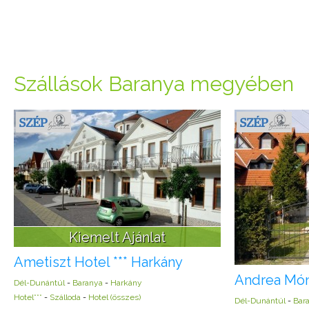
Szállások Baranya megyében
Kiemelt Ajánlat
Ametiszt Hotel *** Harkány
Andrea Món
Dél-Dunántúl
-
Baranya
-
Harkány
Hotel***
-
Szálloda
-
Hotel (összes)
Dél-Dunántúl
-
Bar