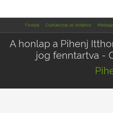
Főoldal
Csatlakozás az oldalhoz
Médiaaj
A honlap a Pihenj Itth
jog fenntartva -
Pihe