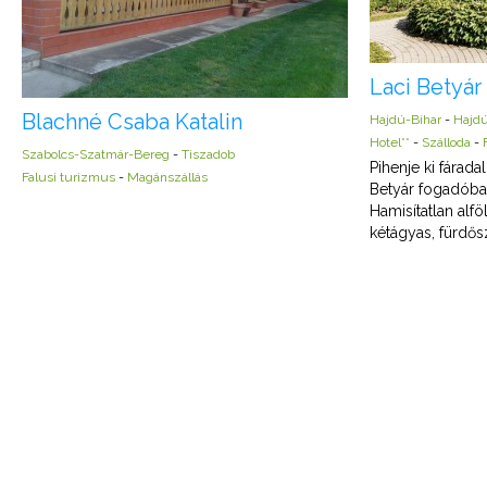
Laci Betyá
Blachné Csaba Katalin
Hajdú-Bihar
-
Hajd
Hotel**
-
Szálloda
-
Szabolcs-Szatmár-Bereg
-
Tiszadob
Pihenje ki fárad
Falusi turizmus
-
Magánszállás
Betyár fogadóba
Hamisítatlan alfö
kétágyas, fürdősz