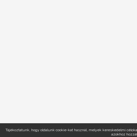
Tájékoztatunk, hogy oldalunk cookie-kat használ, melyek kereskedelmi célokat
azokhoz hozzáf