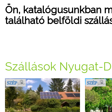
Ön, katalógusunkban mo
található belföldi száll
Szállások Nyugat-D