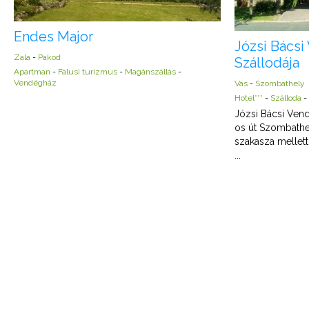
Endes Major
Józsi Bácsi
Zala
-
Pakod
Szállodája
Apartman
-
Falusi turizmus
-
Magánszállás
-
Vendégház
Vas
-
Szombathely
Hotel***
-
Szálloda
-
Józsi Bácsi Vend
os út Szombathe
szakasza mellett
...