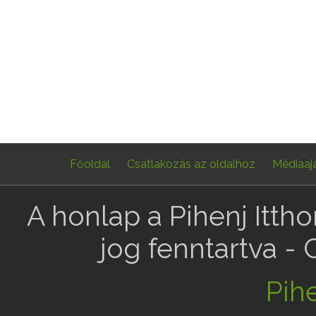
Főoldal
Csatlakozás az oldalhoz
Médiaaj
A honlap a Pihenj Itth
jog fenntartva -
Pihe