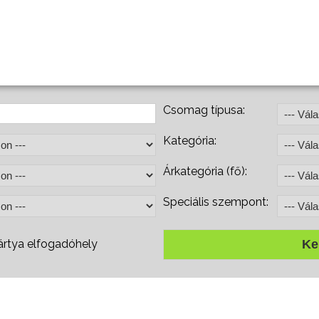
Csomag típusa:
Kategória:
Árkategória (fő):
Speciális szempont:
rtya elfogadóhely