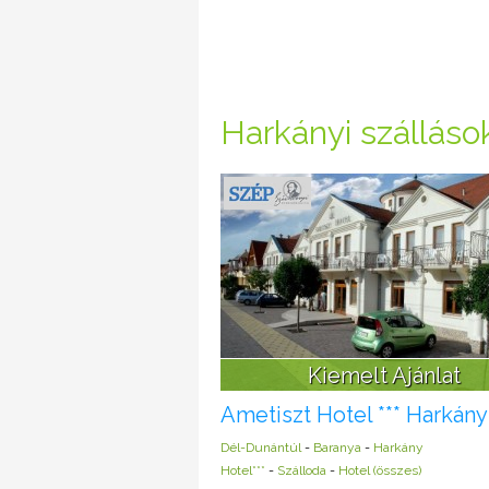
Harkányi szálláso
Kiemelt Ajánlat
Ametiszt Hotel *** Harkány
Dél-Dunántúl
-
Baranya
-
Harkány
Hotel***
-
Szálloda
-
Hotel (összes)