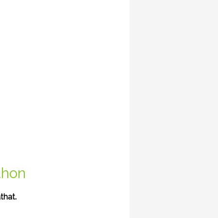
tthon
that.