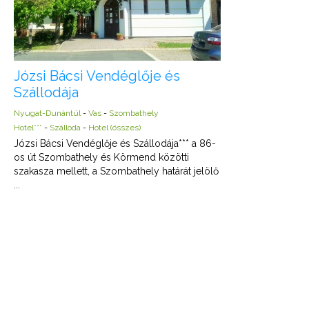
Józsi Bácsi Vendéglője és
Szállodája
Nyugat-Dunántúl
-
Vas
-
Szombathely
Hotel***
-
Szálloda
-
Hotel (összes)
Józsi Bácsi Vendéglője és Szállodája*** a 86-
os út Szombathely és Körmend közötti
szakasza mellett, a Szombathely határát jelölő
...