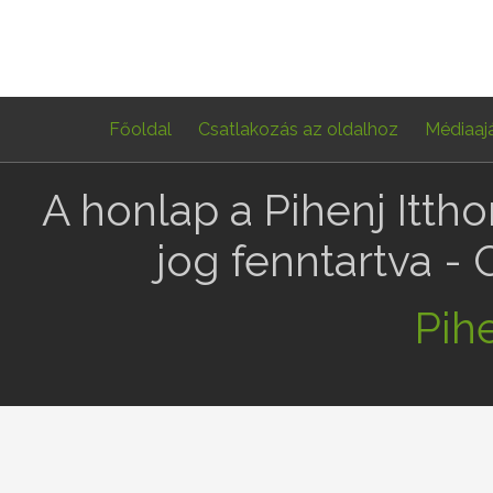
Főoldal
Csatlakozás az oldalhoz
Médiaaj
A honlap a Pihenj Itth
jog fenntartva -
Pihe