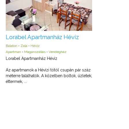
Lorabel Apartmanház Hévíz
Balaton
-
Zala
-
Hévíz
Apartman
-
Magánszállás
-
Vendégház
Lorabel Apartmanház Hévíz
Az apartmanok a Hévízi tótól csupán pár száz
méterre találhatók. A közelben boltok, üzletek,
éttermek, ...