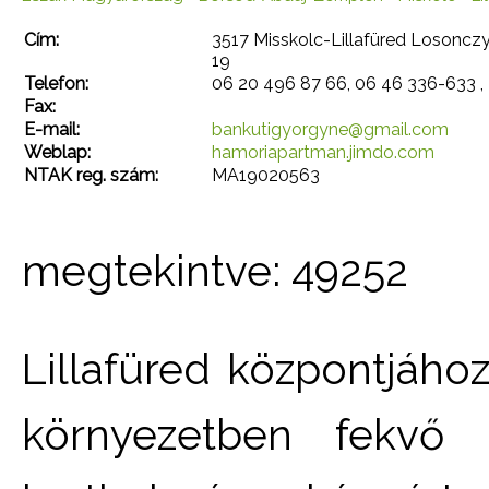
Cím:
3517 Misskolc-Lillafüred Losoncz
19
Telefon:
06 20 496 87 66, 06 46 336-633 ,
Fax:
E-mail:
bankutigyorgyne@gmail.com
Weblap:
hamoriapartman.jimdo.com
NTAK reg. szám:
MA19020563
megtekintve: 49252
Lillafüred központjáho
környezetben fekvő 