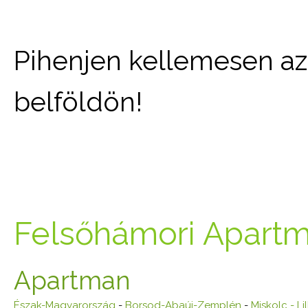
Pihenjen kellemesen az 
belföldön!
Felsőhámori Apart
Apartman
Észak-Magyarország
-
Borsod-Abaúj-Zemplén
-
Miskolc - Li