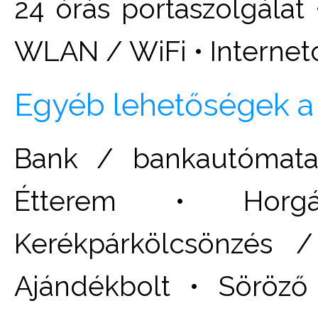
24 órás portaszolgálat •
WLAN / WiFi • Internet
Egyéb lehetőségek a
Bank / bankautómata
Étterem • Horgá
Kerékpárkölcsönzés /
Ajándékbolt • Söröző