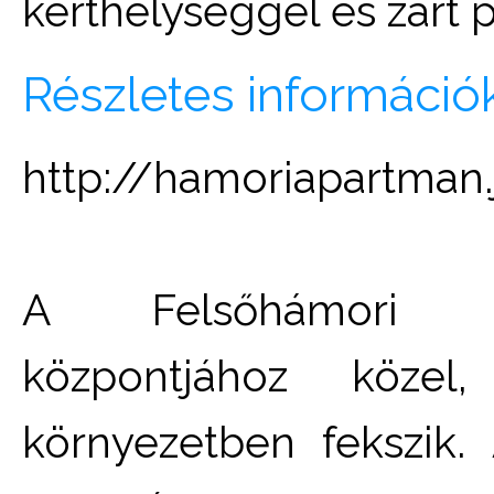
kerthelységgel és zárt 
Részletes információ
http://hamoriapartman
A Felsőhámori Ap
központjához köze
környezetben fekszik.