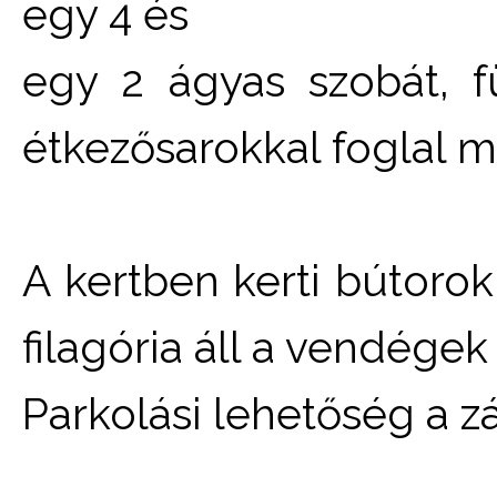
egy 4 és
egy 2 ágyas szobát, 
étkezősarokkal foglal 
A kertben kerti bútorok
filagória áll a vendége
Parkolási lehetőség a z