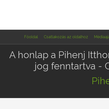
Főoldal
Csatlakozás az oldalhoz
Médiaaj
A honlap a Pihenj Itth
jog fenntartva -
Pihe