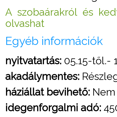
A szobaárakról és ke
olvashat
Egyéb információk
nyitvatartás:
05.15-től.- 
akadálymentes:
Részle
háziállat bevihető:
Nem
idegenforgalmi adó:
45