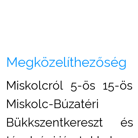
Megközelíthezőség
Miskolcról 5-ös 15-ös 
Miskolc-Búzatér
Bükkszentkereszt é