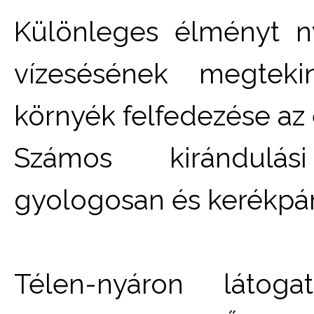
Különleges élményt n
vízesésének megtek
környék felfedezése az e
Számos kirándulás
gyologosan és kerékpár
Télen-nyáron látog