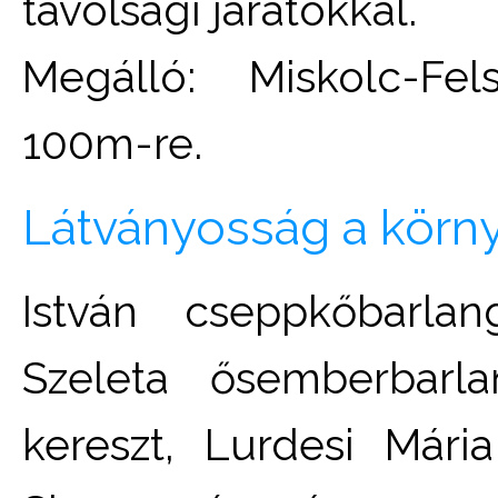
távolsági járatokkal.
Megálló: Miskolc-Fel
100m-re.
Látványosság a körn
István cseppkőbarlan
Szeleta ősemberbarla
kereszt, Lurdesi Mári