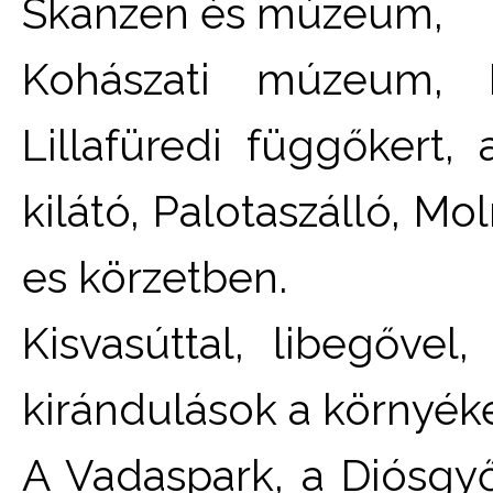
Skanzen és múzeum,
Kohászati múzeum, 
Lillafüredi függőkert, 
kilátó, Palotaszálló, Mo
es körzetben.
Kisvasúttal, libegővel
kirándulások a környék
A Vadaspark, a Diósgyő