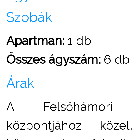
Szobák
Apartman:
1 db
Összes ágyszám:
6 db
Árak
A Felsőhámori Ap
központjához köze