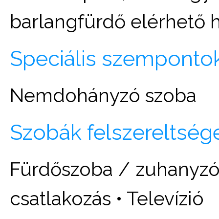
barlangfürdő elérhető h
Speciális szemponto
Nemdohányzó szoba
Szobák felszereltség
Fürdőszoba / zuhanyzó •
csatlakozás • Televízió