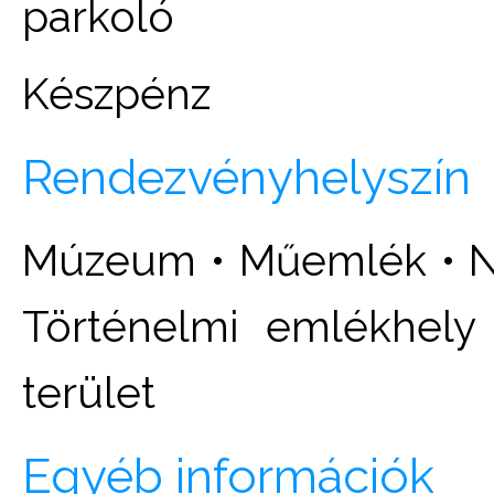
parkoló
Készpénz
Rendezvényhelyszín
Múzeum • Műemlék • No
Történelmi emlékhely
terület
Egyéb információk