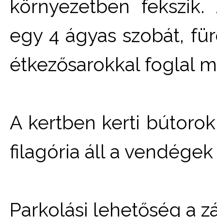
környezetben fekszik.
egy 4 ágyas szobát, fü
étkezősarokkal foglal 
A kertben kerti bútorok
filagória áll a vendége
Parkolási lehetőség a z