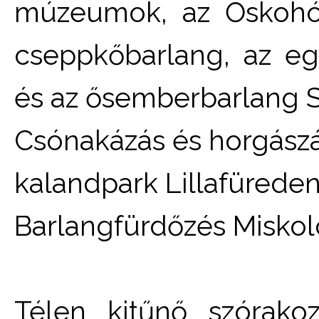
múzeumok, az Őskohó, 
cseppkőbarlang, az e
és az ősemberbarlang S
Csónakázás és horgászá
kalandpark Lillafüreden
Barlangfürdőzés Miskol
Télen kitűnő szórakoz