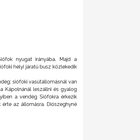
Siófok nyugat irányába. Majd a
iófoki helyi járatú busz közlekedik
ndég: siófoki vasútállomásnál van
a Kápolnánál leszállni és gyalog
nyiben a vendég Siófokra érkezik
 érte az állomásra. Diószeghyné