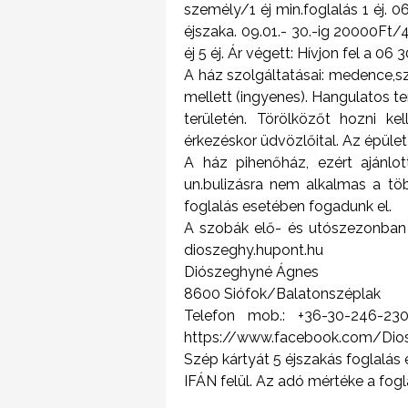
személy/1 éj min.foglalás 1 éj. 
éjszaka. 09.01.- 30.-ig 20000Ft/4
éj 5 éj. Ár végett: Hívjon fel a 0
A ház szolgáltatásai: medence,sz
mellett (ingyenes). Hangulatos t
területén. Törölközőt hozni kel
érkezéskor üdvözlőital. Az épül
A ház pihenőház, ezért ajánlot
un.bulizásra nem alkalmas a t
foglalás esetében fogadunk el.
A szobák elő- és utószezonban 
dioszeghy.hupont.hu
Diószeghyné Ágnes
8600 Siófok/Balatonszéplak
Telefon mob.: +36-30-246-230
https://www.facebook.com/Dio
Szép kártyát 5 éjszakás foglalás e
IFÁN felül. Az adó mértéke a fogl