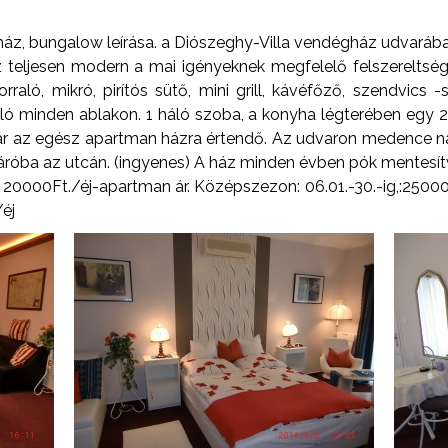
áz, bungalow leírása. a Diószeghy-Villa vendégház udvarába
teljesen modern a mai igényeknek megfelelő felszereltségg
orraló, mikró, pirítós sütő, mini grill, kávéfőző, szendvics 
 minden ablakon. 1 háló szoba, a konyha légterében egy 2
ni ár az egész apartman házra értendő. Az udvaron medence 
áróba az utcán. (ingyenes) A ház minden évben pók mentesít
 20000Ft./éj-apartman ár. Középszezon: 06.01.-30.-ig,:25000
/éj