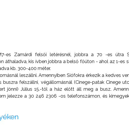
7-es Zamárdi felsői letérésnél, jobbra a 70 -es útra 
n áthaladva, kis ívben jobbra a belső főúton - ahol az 1-es s
aladva kb. 300-400 méter.
llomásnál leszállni. Amennyiben Siófokra érkezik a kedves ve
s buszra felszállni, végállomásnál (Cinege-patak Cinege utc
t jönni) Július 15.-től a ház előtt áll meg a busz. Amen
rem jelezze a 30 246 2306 -os telefonszámon, és kimegyek
nyéken