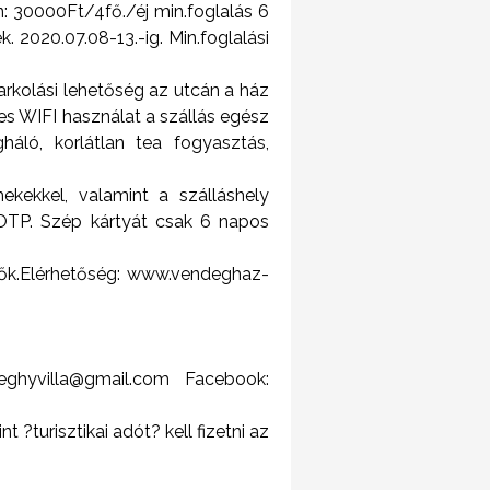
n: 30000Ft/4fő./éj min.foglalás 6
. 2020.07.08-13.-ig. Min.foglalási
arkolási lehetőség az utcán a ház
es WIFI használat a szállás egész
gháló, korlátlan tea fogyasztás,
ekekkel, valamint a szálláshely
OTP. Szép kártyát csak 6 napos
tők.Elérhetőség: www.vendeghaz-
eghyvilla@gmail.com Facebook:
 ?turisztikai adót? kell fizetni az