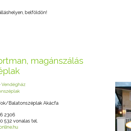
lláshelyen, belföldön!
aprtman, magánszálás
éplak
-
Vendégház
tonszéplak
fok/Balatonszéplak Akácfa
46 2306
0 532 vonalas tel.
nline.hu