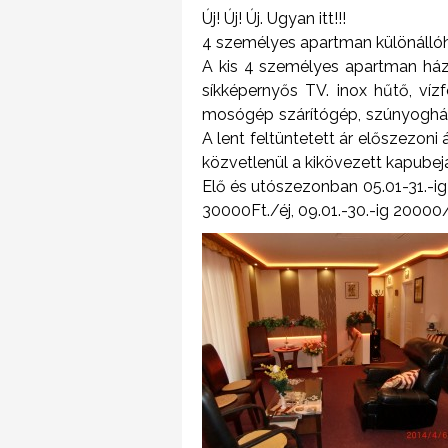
Új! Új! Új. Ugyan itt!!!
4 személyes apartman különállóh
A kis 4 személyes apartman ház 
síkképernyős TV. inox hűtő, vízf
mosógép szárítógép, szúnyogháló
A lent feltüntetett ár előszezo
közvetlenül a kikövezett kapubej
Elő és utószezonban 05.01-31.-ig
30000Ft./éj, 09.01.-30.-ig 20000