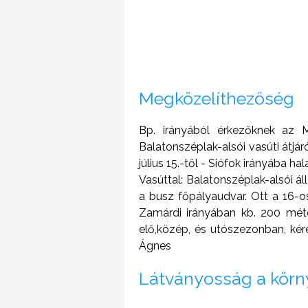
Megközelíthezőség
Bp. irányából érkezőknek az M
Balatonszéplak-alsói vasúti átjáró
július 15.-től - Siófok irányába h
Vasúttal: Balatonszéplak-alsói á
a busz főpályaudvar. Ott a 16-o
Zamárdi irányában kb. 200 méter
elő,közép, és utószezonban, ké
Ágnes
Látványosság a kör