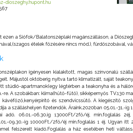
z-dioszeghy.hupont.hu
567
st ezen a Siófok/Balatonszéplaki magánszálláson, a Diószeghy-
yhával,(szagos ételek főzésére nincs mód.), fürdőszobával, vá
k
széplakon igényesen kialakított, magas színvonalú szállá
it. Májustól októberig nyitva tartó klimatizált, saját teako
 stúdió-apartmanok(egy légtérben a teakonyha és a hálóré
m.-re. A szobákban: klíma(hűtő-fűtő), síkképernyős TV.130 m
ó, kávéfőző,kenyérpirító és szendvicssütő. A kiegészítő szolg
ja a szálláshelyen fizetendők. Áraink.2020ban 05.01.-31.-ig 1
ai adó. 06.01.-06.30.ig 13000Ft/2fő/éj, min.foglalás 2éj,
9.01.-09.30.-ig 10000Ft./2fő/éj min.foglalás 1 éj. Ugyan it
 felszerelt kiadó.Foglalás a ház esetében heti váltással