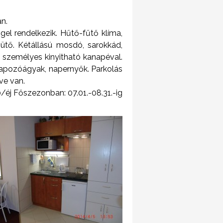
n.
el rendelkezik. Hűtő-fűtő klíma,
-sütő. Kétállású mosdó, sarokkád,
 személyes kinyitható kanapéval.
napozóágyak, napernyők. Parkolás
ve van.
/éj Főszezonban: 07.01.-08.31.-ig