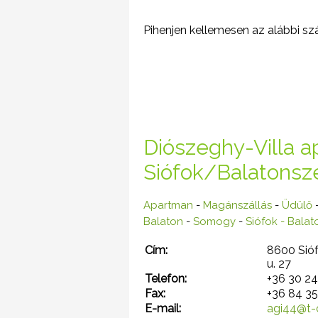
Pihenjen kellemesen az alábbi szá
Diószeghy-Villa 
Siófok/Balatonsz
Apartman
-
Magánszállás
-
Üdülő
Balaton
-
Somogy
-
Siófok - Bala
Cím:
8600 Sió
u. 27
Telefon:
+36 30 2
Fax:
+36 84 35
E-mail:
agi44@t-o