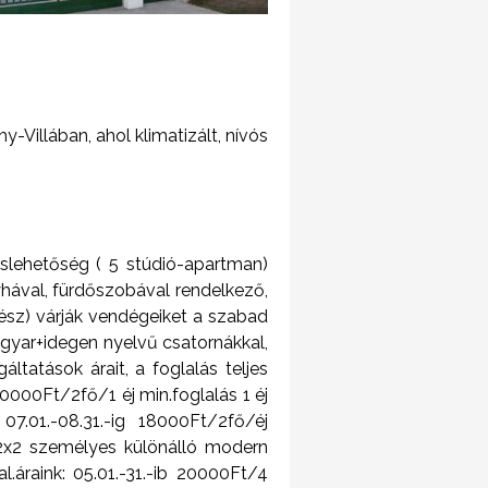
Villában, ahol klimatizált, nívós
slehetőség ( 5 stúdió-apartman)
nyhával, fürdőszobával rendelkező,
sz) várják vendégeiket a szabad
agyar+idegen nyelvű csatornákkal,
áltatások árait, a foglalás teljes
0000Ft/2fő/1 éj min.foglalás 1 éj
 07.01.-08.31.-ig 18000Ft/2fő/éj
t 2x2 személyes különálló modern
.áraink: 05.01.-31.-ib 20000Ft/4