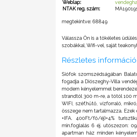
Weblap:
vendegha
NTAK reg. szám:
MA19019
megtekintve: 68849
Válassza Ön is a tökéletes üdülé
szobákkal, Wifi-vel, saját teakon
Részletes információ
Siófok szomszédságában Balaton
fogadja a Diószeghy-Villa vendége
modern kényelemmel berendezett
strandtól 300 m-re, a tótól 100 
WIFI, széf,hűtő, vízforraló, mikr
összege nem tartalmazza. Ezek dí
+IFA. 400Ft/fő/éj)+4% turisztik
min.foglalás 6 éj. utószezon: 0
apartman ház minden kényelemmel