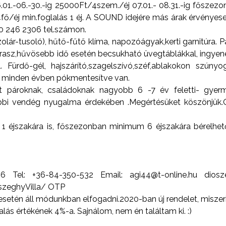
06.01.-06.-30.-ig 25000Ft/4szem./éj 07.01.- 08.31.-ig főszezo
fő/éj min.foglalás 1 éj. A SOUND idejére más árak érvényesek
6 30 246 2306 tel.számon.
olár-tusoló), hűtő-fűtő klíma, napozóágyak,kerti garnitúra. P
erasz,hűvösebb idő esetén becsukható üvegtáblákkal, ingyen
l. Fürdő-gél, hajszárító,szagelszívó,széf,ablakokon szúnyo
et minden évben pókmentesítve van.
t pároknak, családoknak nagyobb 6 -7 év feletti- gyerm
öbbi vendég nyugalma érdekében .Megértésüket köszönjük.
1 éjszakára is, főszezonban minimum 6 éjszakára bérelhe
6 Tel: +36-84-350-532 Email: agi44@t-online.hu diosz
szeghyVilla/ OTP
setén áll módunkban elfogadni.2020-ban új rendelet, miszerint
alás értékének 4%-a. Sajnálom, nem én találtam ki. :)