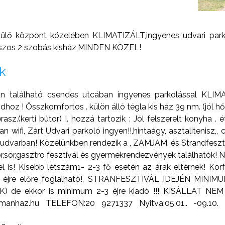
ülő központ közelében KLIMATIZÁLT,ingyenes udvari parko
eraszos 2 szobás kisház,MINDEN KÖZEL!
k
an található csendes utcában ingyenes parkolással KLIMA
hoz ! Összkomfortos . külön álló tégla kis ház 39 nm. (jól hő
sz.(kerti bútor) !. hozzá tartozik : Jól felszerelt konyha . ét
 wifi, Zárt Udvari parkoló ingyen!!,hintaágy, asztalitenisz,, 
 udvarban! Közelünkben rendezik a , ZAMJAM, és Strandfeszt
r,sör,gasztro fesztivál és gyermekrendezvények találhatók! NY
 is! Kisebb létszám1- 2-3 fő esetén az árak eltérnek! Ko
 éjre előre foglalható!, STRANFESZTIVÁL IDEJÉN MINIMUM
LYUK) de ekkor is minimum 2-3 éjre kiadó !!! KISÁLLA
artmanhaz.hu TELEFON:20 9271337 Nyitva:05.01.. -09.1