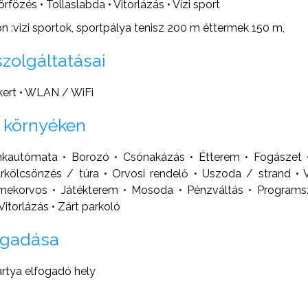
fözés • Tollaslabda • Vitorlázás • Vízi sport
n :vizi sportok, sportpálya tenisz 200 m éttermek 150 m,
szolgáltatásai
 kert • WLAN / WiFi
 környéken
kautómata • Borozó • Csónakázás • Étterem • Fogászet •
árkölcsönzés / túra • Orvosi rendelő • Uszoda / strand • 
mekorvos • Játékterem • Mosoda • Pénzváltás • Programs
Vitorlázás • Zárt parkoló
ogadása
ártya elfogadó hely