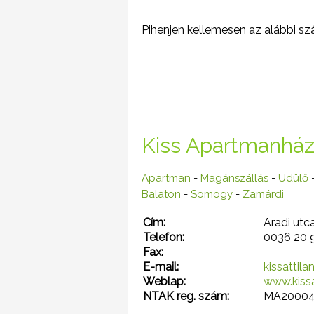
Pihenjen kellemesen az alábbi szá
Kiss Apartmanhá
Apartman
-
Magánszállás
-
Üdülő
Balaton
-
Somogy
-
Zamárdi
Cím:
Aradi utc
Telefon:
0036 20 
Fax:
E-mail:
kissattil
Weblap:
www.kiss
NTAK reg. szám:
MA20004