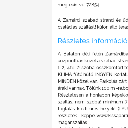
megtekintve: 72854
A Zamárdi szabad strand és üd
családias szállást! külön álló t
Részletes információ
A Balaton déli felén Zamárdib
központban közel a szabad strand
1-2,-4fő. 2 szoba összkomfort,tera
KLIMA fűtő,hűtő INGYEN :korlátlan
MINDEN közel van. Parkolás zárt
árak! vannak. Tőlünk 100 m -re,bo
Részletesen a honlapon képekkel
szállás. nem szoba! minimum 7
foglalás közti üres helyek! (
részletek ,képpel:www.kissap
magánszállás