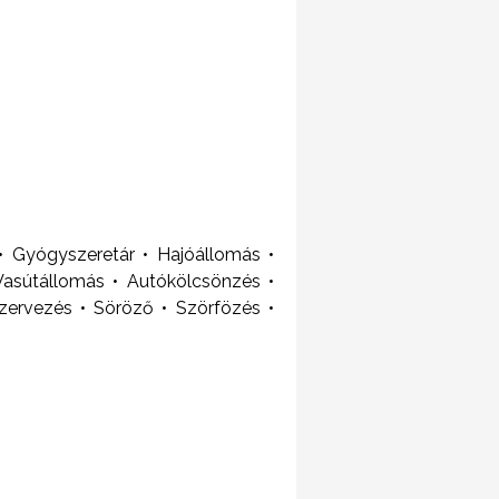
 Gyógyszeretár • Hajóállomás •
Vasútállomás • Autókölcsönzés •
zervezés • Söröző • Szörfözés •