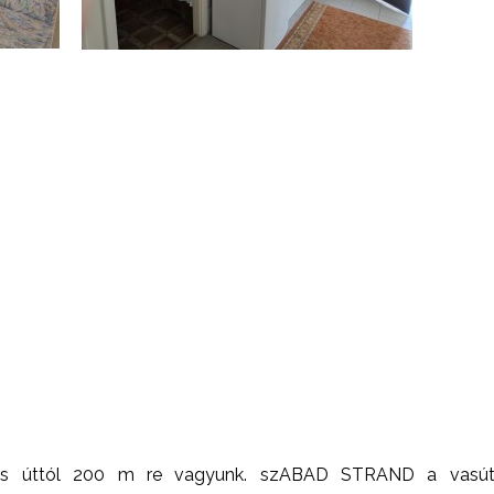
 es úttól 200 m re vagyunk. szABAD STRAND a vasút