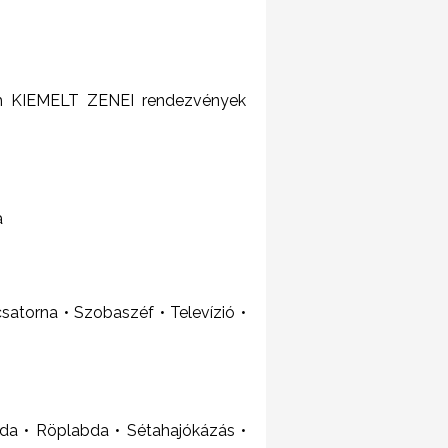
2 km KIEMELT ZENEI rendezvények
a
satorna • Szobaszéf • Televízió •
bda • Röplabda • Sétahajókázás •