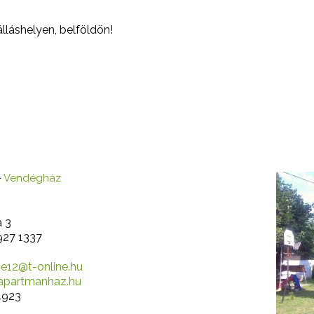
lláshelyen, belföldön!
z
-
Vendégház
a 3
927 1337
ane12@t-online.hu
apartmanhaz.hu
923