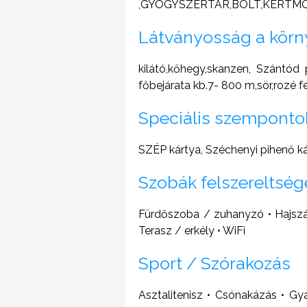
,GYÓGYSZERTÁR,BOLT,KERTMOZI 
Látványosság a kör
kilátó,kőhegy,skanzen, Szántód
főbejárata kb.7- 800 m,sör,rozé f
Speciális szemponto
SZÉP kártya, Széchenyi pihenő 
Szobák felszereltség
Fürdőszoba / zuhanyzó • Hajszárí
Terasz / erkély • WiFi
Sport / Szórakozás
Asztalitenisz • Csónakázás • Gy