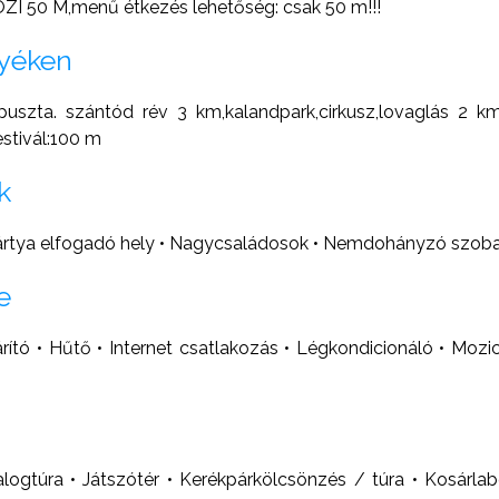
50 M,menű étkezés lehetőség: csak 50 m!!!
nyéken
 puszta. szántód rév 3 km,kalandpark,cirkusz,lovaglás 
estivál:100 m
k
kártya elfogadó hely • Nagycsaládosok • Nemdohányzó szob
e
tó • Hűtő • Internet csatlakozás • Légkondicionáló • Mozic
alogtúra • Játszótér • Kerékpárkölcsönzés / túra • Kosárla