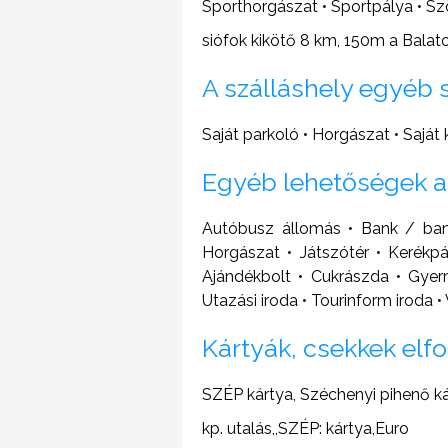
Sporthorgászat • Sportpálya • Ször
siófok kikötő 8 km, 150m a Balato
A szálláshely egyéb 
Saját parkoló • Horgászat • Saját
Egyéb lehetőségek a
Autóbusz állomás • Bank / ban
Horgászat • Játszótér • Kerékp
Ajándékbolt • Cukrászda • Gyer
Utazási iroda • Tourinform iroda • 
Kártyák, csekkek elf
SZÉP kártya, Széchenyi pihenő k
kp. utalás,,SZÉP: kártya,Euro