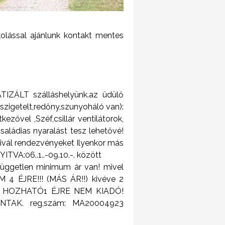
lással ajánlunk kontakt mentes
TIZÁLT szálláshelyünk.az üdülő
szigetelt,redőny,szunyoháló van):
kezővel ,Széf,csillár ventilátorok,
családias nyaralást tesz lehetővé!
ivál rendezvényeket Ilyenkor más
ITVA:06..1..-09.10.-. között
rfüggetlen minimum ár van! mivel
 4 ÉJRE!!! (MÁS ÁR!!) kivéve 2
T NEM HOZHATÓ1 ÉJRE NEM KIADÓ!
0. NTAK. reg,szám: MA20004923