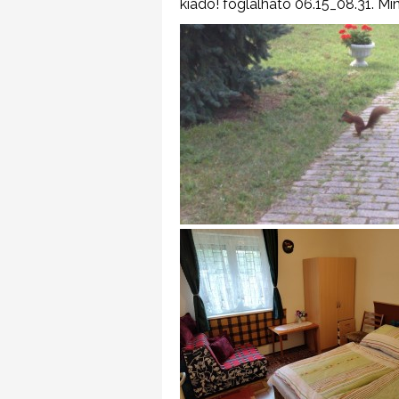
kiadó! foglalható 06.15_08.31. Min