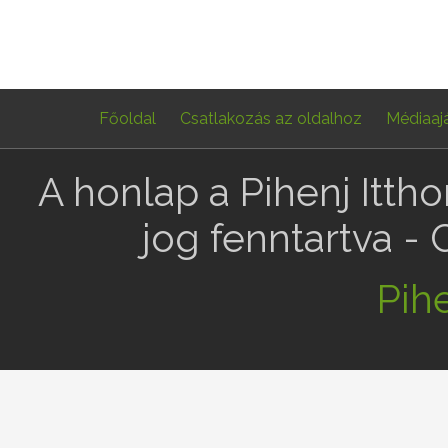
Főoldal
Csatlakozás az oldalhoz
Médiaaj
A honlap a Pihenj Itth
jog fenntartva -
Pihe