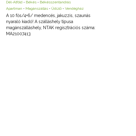
Dél-Alföld
-
Békés
-
Békésszentandrás
Apartman
-
Magánszállás
-
Üdülő
-
Vendégház
A 10 fős/4+6/ medencés, jakuzzis, szaunás
nyaraló kiadó! A szálláshely típusa
magánszálláshely, NTAK regisztrációs száma:
MA21007413